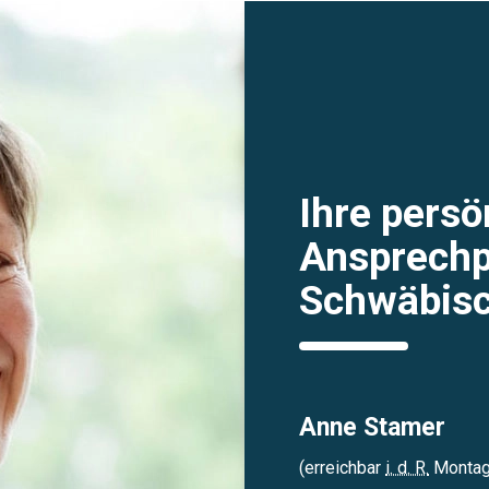
Ihre persö
Ansprechp
Schwäbisc
Anne Stamer
(erreichbar
i. d. R.
Montag 