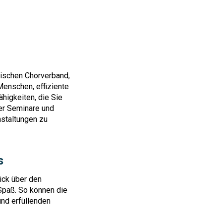
bischen Chorverband,
Menschen, effiziente
ähigkeiten, die Sie
 der Seminare und
staltungen zu
s
lick über den
Spaß. So können die
nd erfüllenden