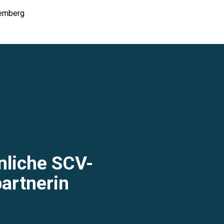
temberg
nliche SCV-
artnerin