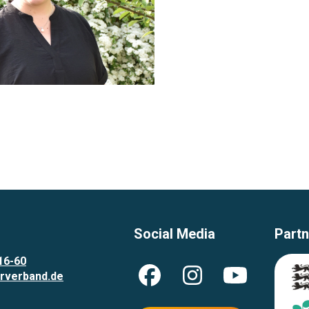
Social Media
Partn
16-60
rverband.de